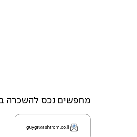
מחפשים נכס להשכרה במ
guygr@ashtrom.co.il