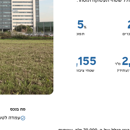
95
%
רים
תפוסה
4,155
2
מ"ר
מ"ר
(עתידי)
שטחי ציבור (עתידי)
מה בנכס
עמדה לטעי