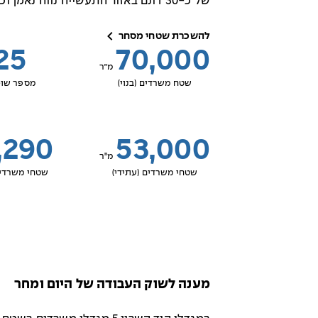
של כ-30 דונם באזור התעשייה נווה נאמן וכולל שטחי תעסוקה ומסחר.
להשכרת שטחי מסחר
25
70,000
מ״ר
שטח משרדים (בנוי)
מספר שוכ
,290
53,000
מ"ר
שטחי משרדים (עתידי)
שטחי משרדי 
מענה לשוק העבודה של היום ומחר