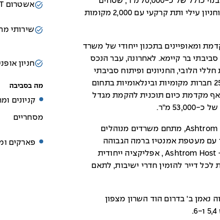
במגדלי הוד השרון 5 מגדלי משרדים בשטח בנוי כולל של כ-70,000 מ"ר, שטחים
אשטרום PORT
ציבוריים ירוקים עם אדריכלות נוף מפותחת וחניון עילי ותת קרקעי עם 2,000 מקומות
שירותי מחז
מת ומאופיינים בתכנון ייחודי של משרד
סביבתי בר קיימא. לאחרונה, עבר הנכס
חניון אופני
לי הלובי, החניונים ופיתוח סביבתי
מקיף. המתחם מהווה כיום מוקד משיכה ל-25 חברות מקומיות ובינלאומיות בתחום
מה בסביבה
 אף מקדמת כיום תוכנית להקמת מגדל
קניונים ומר
53 מ"ר.
מסחריים
בקמפוס העסקים אפשר למצוא גם את Ashtrom Port, מתחם משרדים מנוהלים
ד עם מעטפת אמנטיז ברמה הגבוהה
פארקים ומת
ביותר. הדיירים במתחם יוכלו להתחבר גם ל- Ashtrom Host , אפליקציה ייחודית
כל דייר להזמין חדרי ישיבות, לתאם
נאמן ב' בדרום הוד השרון מצפון