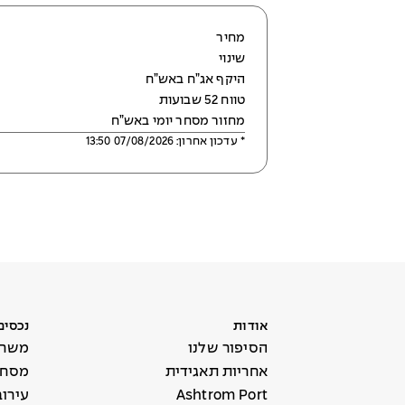
מחיר
שינוי
היקף אג”ח באש”ח
טווח 52 שבועות
מחזור מסחר יומי באש”ח
*
עדכון אחרון
:
07/08/2026 13:50
אודות
נכסים
הסיפור שלנו
משרד
אחריות תאגידית
מסחר 
Ashtrom Port
עירו