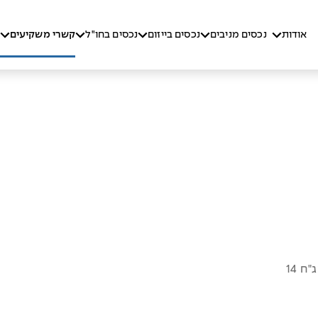
אודות
נכסים מניבים
נכסים בייזום
נכסים בחו"ל
קשרי משקיעים
"ח 14