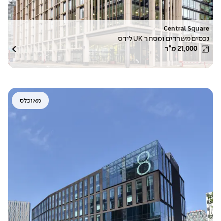
Central Square
נכסים
משרדים ומסחר UK
לידס
21,000
מ"ר
מאוכלס