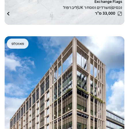
Exchange Flags
נכסים
משרדים ומסחר UK
ליברפול
33,000
מ"ר
מאוכלס