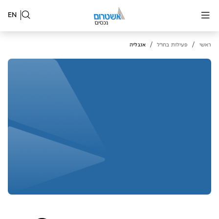
EN
/
/
ראשי
פעילות בחו"ל
אנגליה
, במרכז העסקי של ליברפול. כיום מחזיקה החברה
בבעלותה ומנהלת 5 נכסים במרכזים עירוניים בליברפול,
מנצ'סטר, לידס וברמינגהם המשתרעים על שטח כולל של יותר
מ-90,000 מ"ר.