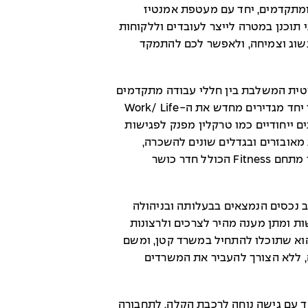
ומתקדמים, יחד עם מעטפת אמנטיז
 תוכנן במטרה לייצר לעובדים וללקוחות
גשוג וצמיחה, ולאפשר לכם להתמקד
טית המשלבת בין חללי עבודה מתקדמים
לבין מתחמי פנאי, תרבות ו-Lyfestyle, אשר יחד מגדירים מחדש את ה-Work/ Life
ירותים ייחודיים כמו טרקלין מפנק לפגישות
 מאובזרים ובגדלים שונים להשכרה,
מטבח מצויד, חללי עבודה משותפים, ואפילו מתחם Fitness הכולל חדר כושר
Ashtrom Po ממוקם בלב נכסים הנמצאים בבעלותה ובניהולה
 ומתן מענה מהיר לצרכים ולרצונות
הוא שתוכלו להתחיל במשרד קטן, ומשם
, ללא הצורך להעביר את המשרדים
ד עם גישה נוחה לרכבת הקלה, לתחבורה