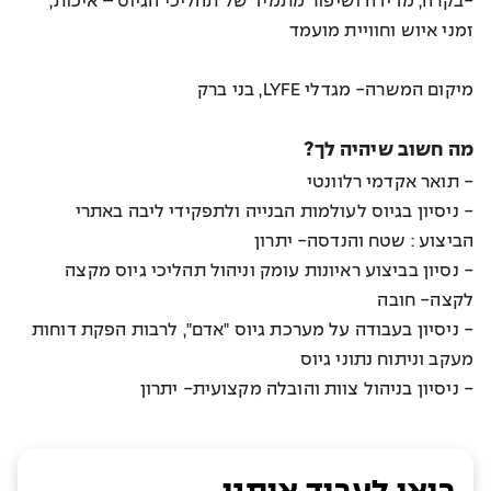
-בקרה, מדידה ושיפור מתמיד של תהליכי הגיוס – איכות,
זמני איוש וחוויית מועמד
מיקום המשרה- מגדלי LYFE, בני ברק
מה חשוב שיהיה לך?
- תואר אקדמי רלוונטי
- ניסיון בגיוס לעולמות הבנייה ולתפקידי ליבה באתרי
הביצוע : שטח והנדסה- יתרון
- נסיון בביצוע ראיונות עומק וניהול תהליכי גיוס מקצה
לקצה- חובה
- ניסיון בעבודה על מערכת גיוס "אדם", לרבות הפקת דוחות
מעקב וניתוח נתוני גיוס
- ניסיון בניהול צוות והובלה מקצועית- יתרון