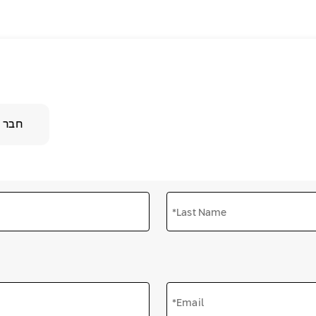
חבר 
*Last Name
*Email